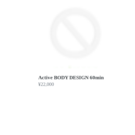
BODY
DESIGN
60min
Active BODY DESIGN 60min
通
¥22,000
常
価
格