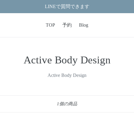
LINEで質問できます
TOP
予約
Blog
コ
Active Body Design
レ
Active Body Design
ク
シ
並
1個の商品
び
ョ
替
ン
え