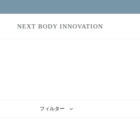
コ
ン
テ
NEXT BODY INNOVATION
ン
ツ
に
ス
キ
ッ
プ
す
る
フ
ィ
ル
タ
ー
Active