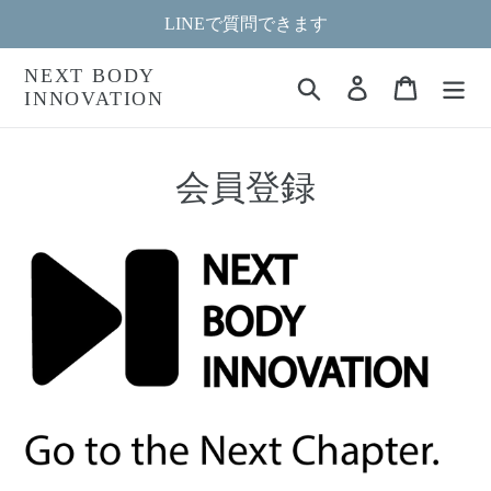
コ
LINEで質問できます
ン
テ
NEXT BODY
検索
ログイン
カート
ン
INNOVATION
ツ
に
ス
会員登録
キ
ッ
プ
す
る